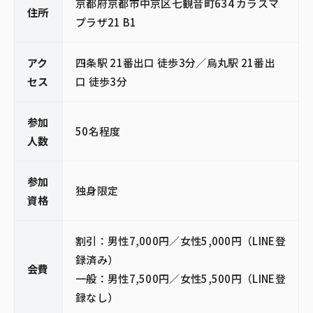
京都府京都市中京区七観音町634 カラスマ
住所
プラザ21 B1
アク
四条駅 21番出口 徒歩3分／烏丸駅 21番出
セス
口 徒歩3分
参加
50名程度
人数
参加
独身限定
資格
割引：男性7,000円／女性5,000円（LINE登
録済み）
会費
一般：男性7,500円／女性5,500円（LINE登
録なし）