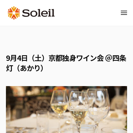
ソ
コ
レ
ン
イ
メ
テ
ニ
ユ
ュ
ソ
ン
の
ー
レ
ワ
ツ
イ
イ
へ
ン
ユ
ス
9月4日（土）京都独身ワイン会 ＠四条
会
の
キ
灯（あかり）
ワ
ッ
イ
プ
ン
会